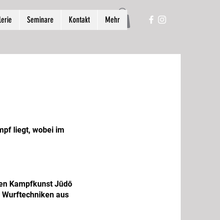
lerie
Seminare
Kontakt
Mehr
pf liegt, wobei im
chen Kampfkunst Jūdō
h Wurftechniken aus