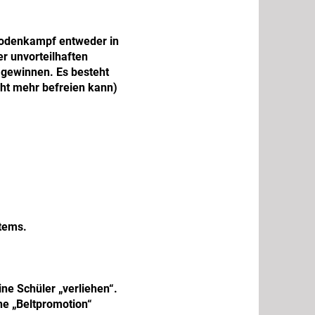
 Bodenkampf entweder in
er unvorteilhaften
 gewinnen. Es besteht
cht mehr befreien kann)
stems.
ine Schüler „verliehen“.
ne „Beltpromotion“