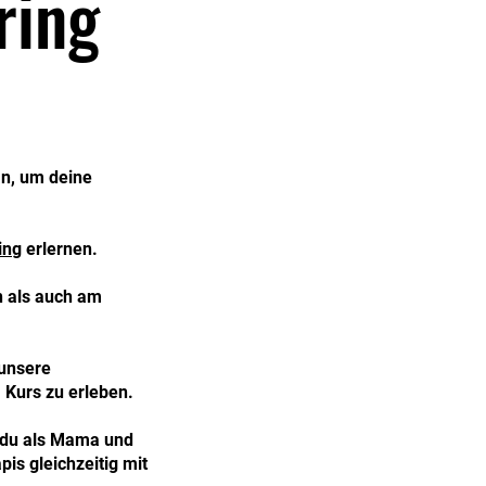
ring
an, um deine
in
g erlernen.
n als auch am
 unsere
 Kurs zu erleben.
t du als Mama und
is gleichzeitig mit