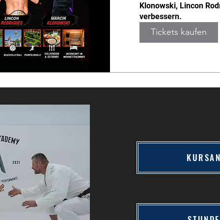
Klonowski, Lincon Rodr
verbessern.
Tickets kaufen
KURSA
STUND