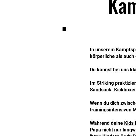
Kam
In unserem Kampfspo
körperliche als auch
Du kannst bei uns kl
Im
Striking
praktizie
Sandsack. Kickboxen
Wenn du dich zwisch
trainingsintensiven
M
Während deine
Kids 
Papa nicht nur langwe