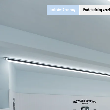
Industry Academy
Probetraining vere