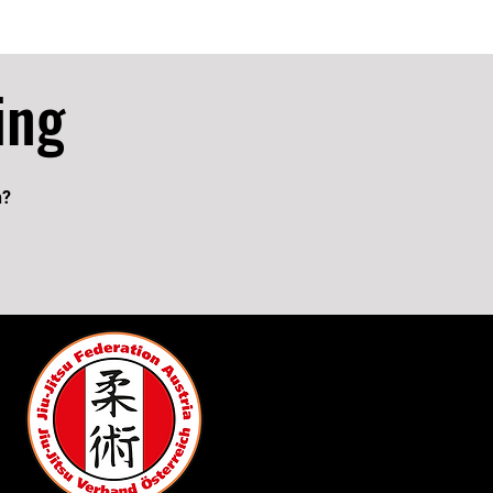
RPOEAN MASTERS 2023 kämpfen.
ing
n?